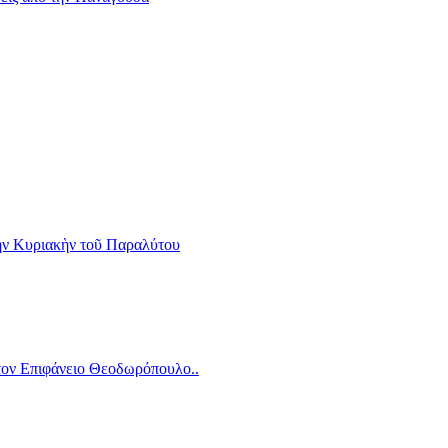
τὴν Κυριακὴν τοῦ Παραλύτου
τον Επιφάνειο Θεοδωρόπουλο..