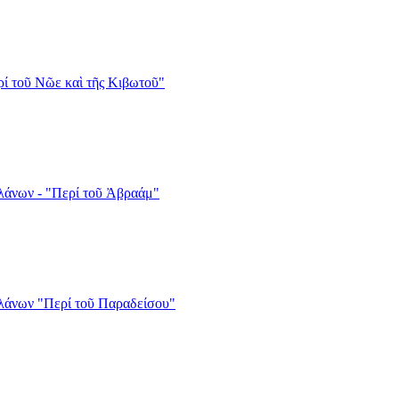
ί τοῦ Νῶε καὶ τῆς Κιβωτοῦ"
λάνων - "Περί τοῦ Ἀβραάμ"
λάνων "Περί τοῦ Παραδείσου"