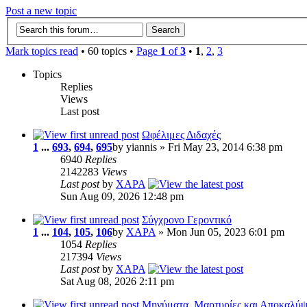
Post a new topic
Mark topics read
• 60 topics •
Page
1
of
3
•
1
,
2
,
3
Topics
Replies
Views
Last post
Ωφέλιμες Διδαχές
1
...
693
,
694
,
695
by yiannis » Fri May 23, 2014 6:38 pm
6940
Replies
2142283
Views
Last post
by
XAPA
Sun Aug 09, 2026 12:48 pm
Σύγχρονο Γεροντικό
1
...
104
,
105
,
106
by
XAPA
» Mon Jun 05, 2023 6:01 pm
1054
Replies
217394
Views
Last post
by
XAPA
Sat Aug 08, 2026 2:11 pm
Μηνύματα, Μαρτυρίες και Αποκαλύψ