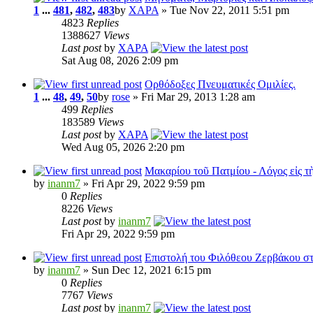
1
...
481
,
482
,
483
by
XAPA
» Tue Nov 22, 2011 5:51 pm
4823
Replies
1388627
Views
Last post
by
XAPA
Sat Aug 08, 2026 2:09 pm
Ορθόδοξες Πνευματικές Ομιλίες.
1
...
48
,
49
,
50
by
rose
» Fri Mar 29, 2013 1:28 am
499
Replies
183589
Views
Last post
by
XAPA
Wed Aug 05, 2026 2:20 pm
Μακαρίου τοῦ Πατμίου - Λόγος εἰς 
by
inanm7
» Fri Apr 29, 2022 9:59 pm
0
Replies
8226
Views
Last post
by
inanm7
Fri Apr 29, 2022 9:59 pm
Επιστολή του Φιλόθεου Ζερβάκου σ
by
inanm7
» Sun Dec 12, 2021 6:15 pm
0
Replies
7767
Views
Last post
by
inanm7