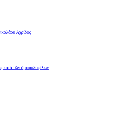
Νικολάου Αχρίδος
ος κατά τῶν ὁμοφυλοφίλων