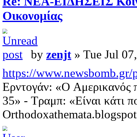
Re: ΝΕΑ-ΕΙΔΗΣΕΙΣ Κοινω
Οικονομίας
by
zenjt
» Tue Jul 07
https://www.newsbomb.gr/pol
Ερντογάν: «O Αμερικανός 
35» - Τραμπ: «Eίναι κάτι 
Orthodoxathemata.blogspo