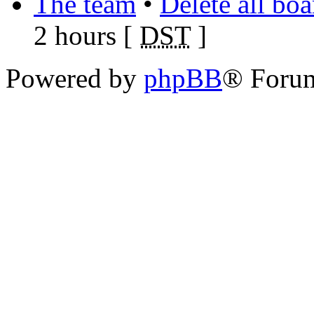
The team
•
Delete all bo
2 hours [
DST
]
Powered by
phpBB
® Foru