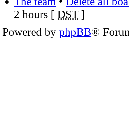
The team
•
Delete all bo
2 hours [
DST
]
Powered by
phpBB
® Foru