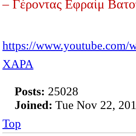
– Γέροντας Εφραίμ Βατο
https://www.youtube.com
XAPA
Posts:
25028
Joined:
Tue Nov 22, 201
Top