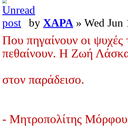
by
XAPA
» Wed Jun 
Που πηγαίνουν οι ψυχές
πεθαίνουν. Η Ζωή Λάσκα
στον παράδεισο.
- Μητροπολίτης Μόρφου