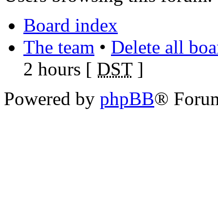
Board index
The team
•
Delete all bo
2 hours [
DST
]
Powered by
phpBB
® Foru