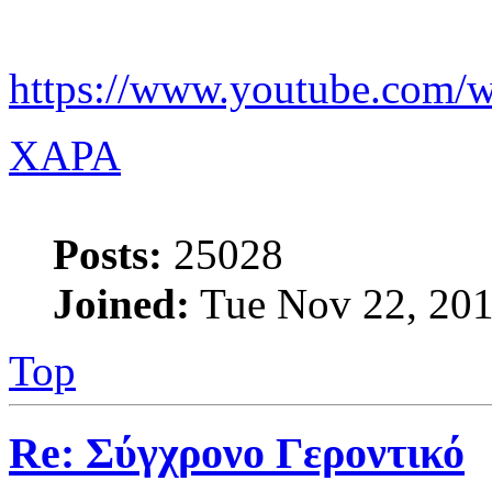
https://www.youtube.com
XAPA
Posts:
25028
Joined:
Tue Nov 22, 201
Top
Re: Σύγχρονο Γεροντικό