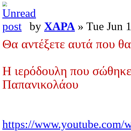
by
XAPA
» Tue Jun 
Θα αντέξετε αυτά που θα
Η ιερόδουλη που σώθηκε 
Παπανικολάου
https://www.youtube.com