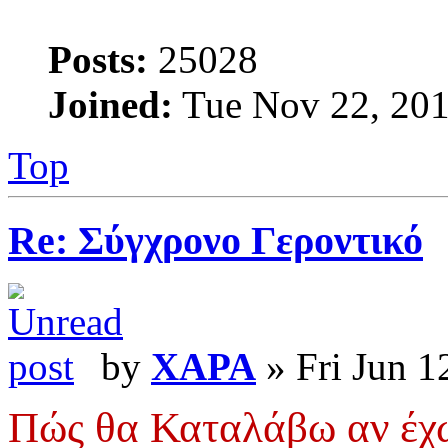
Posts:
25028
Joined:
Tue Nov 22, 201
Top
Re: Σύγχρονο Γεροντικό
by
XAPA
» Fri Jun 1
Πώς θα Καταλάβω αν έχω