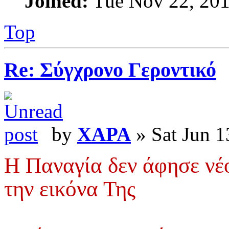
Joined:
Tue Nov 22, 201
Top
Re: Σύγχρονο Γεροντικό
by
XAPA
» Sat Jun 1
Η Παναγία δεν άφησε νέ
την εικόνα Της