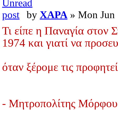
by
XAPA
» Mon Jun 
Τι είπε η Παναγία στον Σ
1974 και γιατί να προσε
όταν ξέρομε τις προφητεί
- Μητροπολίτης Μόρφου