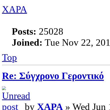
XAPA
Posts:
25028
Joined:
Tue Nov 22, 201
Top
Re: Σύγχρονο Γεροντικό
by
XAPA
» Wed Jun 