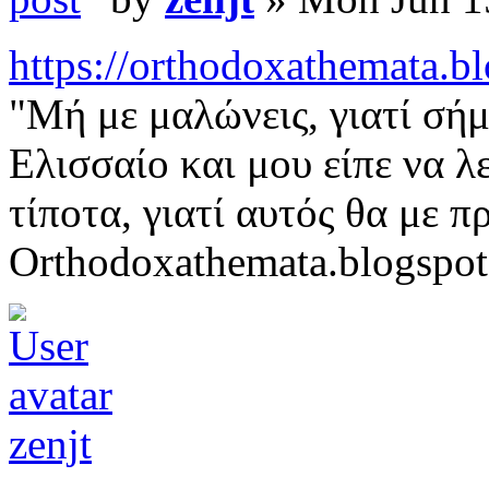
https://orthodoxathemata.bl
"Μή με μαλώνεις, γιατί σή
Ελισσαίο και μου είπε να 
τίποτα, γιατί αυτός θα με π
Orthodoxathemata.blogspo
zenjt