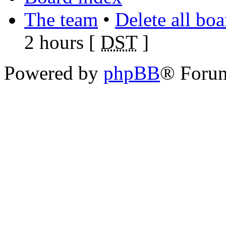
The team
•
Delete all bo
2 hours [
DST
]
Powered by
phpBB
® Foru