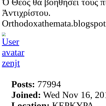
Ὁ Θεὸς θὰ βοηθήσει τοὺς π
Ἀντιχρίστου.
Orthodoxathemata.blogspo
zenjt
Posts:
77994
Joined:
Wed Nov 16, 20
Location:
ΚΕΡΚΥΡΑ