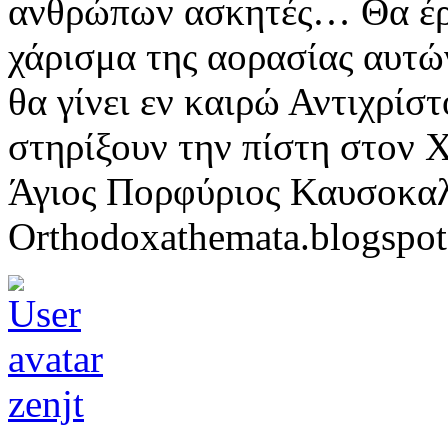
ανθρώπων ασκητές… Θα έρθ
χάρισμα της αορασίας αυτ
θα γίνει εν καιρώ Αντιχρίσ
στηρίξουν την πίστη στον Χ
Άγιος Πορφύριος Καυσοκαλ
Orthodoxathemata.blogspo
zenjt