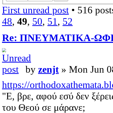
First unread post
• 516 post
48
,
49
,
50
,
51
,
52
Re: ΠΝΕΥΜΑΤΙΚΑ-ΩΦ
by
zenjt
» Mon Jun 0
https://orthodoxathemata.bl
"Ε, βρε, αφού εσύ δεν ξέρει
του Θεού σε μάρανε;