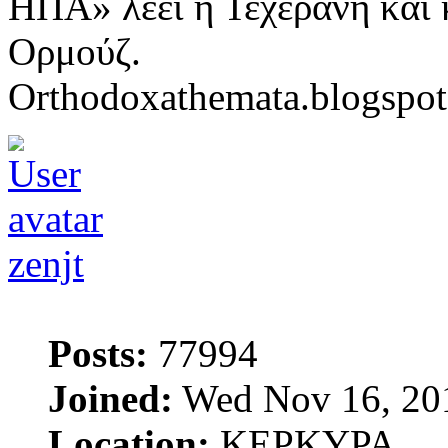
ΗΠΑ» λέει η Τεχεράνη και κ
Ορμούζ.
Orthodoxathemata.blogspo
zenjt
Posts:
77994
Joined:
Wed Nov 16, 20
Location:
ΚΕΡΚΥΡΑ