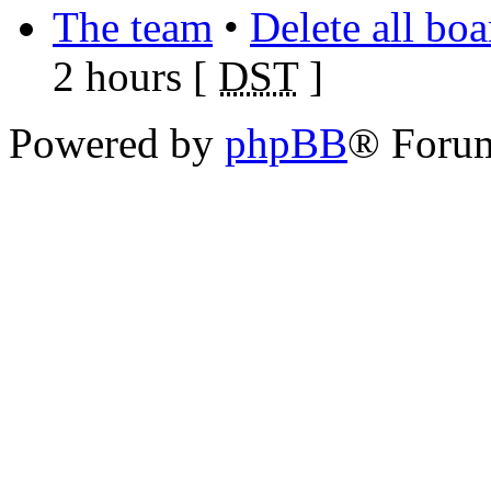
The team
•
Delete all bo
2 hours [
DST
]
Powered by
phpBB
® Foru